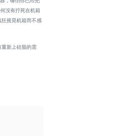
热器，哪怕你已经把
任何没有拧死在机箱
疯狂摇晃机箱而不感
有重新上硅脂的需