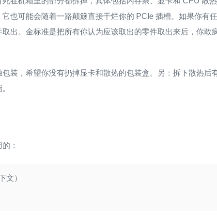
死在机箱里的部分都拆掉，具体包括内存条、显卡和 CPU 散
它也可能会随着一路颠簸直接干烂你的 PCIe 插槽。如果你有
并取出。金标准是把所有你认为应该取出的零件取出来后，你敢
独包装，希望你没有扔掉显卡和散热的包装盒。另：拆下散热后
脂。
用的：
下文）