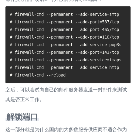
# firewall-cmd --permanent --add-service=smtp

# firewall-cmd --permanent --add-port=587/tcp

# firewall-cmd --permanent --add-port=465/tcp

# firewall-cmd --permanent --add-port=110/tcp

# firewall-cmd --permanent --add-service=pop3s

# firewall-cmd --permanent --add-port=143/tcp

# firewall-cmd --permanent --add-service=imaps

# firewall-cmd --permanent --add-service=http

之后，可以尝试向自己的邮件服务器发送一封邮件来测试
其是否正常工作。
解锁端口
这一部分就是为什么国内的大多数服务供应商不适合作为