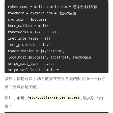
myhostname = mail.example.com # 记得改成对应值

mydomain = example.com # 改成对应值

myorigin = $mydomain

home_mailbox = mail/

mynetworks = 127.0.0.0/16

inet_interfaces = all

inet_protocols = ipv4

mydestination = $myhostname, 
localhost.$mydomain, localhost, $mydomain

smtpd_sasl_type = cyrus

smtpd_sasl_local_domain =

smtpd_sasl_security_options = noanonymous # 不允
诚然，你也可以手动将散落在文件各处的配置值一一解注
许匿名登录

释并改成合适的值。
smtpd_sasl_tls_security_options = 
$smtpd_sasl_security_options

/etc/postfix/sender_access
然后，创建
, 输入以下内
broken_sasl_auth_clients = yes

容：
smtpd_sasl_auth_enable = yes
