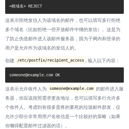
# 入站限制：允许接收邮件、拒绝文件中指定的域名

smtpd_sender_restrictions = 
permit_mynetworks,permit_sasl_authenticated,chec
这表示拒绝发信人为该域名的邮件，也可以填写多行拒绝
k_sender_access 
多个域名（比如拒绝一些开放邮件中继的发信）。这是为
hash:/etc/postfix/sender_access,permit

# 出站限制：允许已登录、允许子网、允许文件中指定的收件
了防止伪造邮件进入该邮件服务器，因为子网内和登录的
人、拒绝其他

用户是允许作为该域名的发信人的。
smtpd_recipient_restrictions = 
permit_sasl_authenticated,permit_mynetworks,chec
/etc/postfix/recipient_access
创建
, 输入以下内容：
k_recipient_access 
hash:/etc/postfix/recipient_access,reject_unauth
_destination,reject

smtp_tls_security_level = may

someone@example.com
这表示允许收件人为
的邮件进入服
smtpd_tls_security_level = may

务器，你应该按照需求更改地址，也可以填写多行允许多
smtp_tls_note_starttls_offer = yes

个收件人。考虑到有很多蛋疼的要死的垃圾邮件群发，仅
smtpd_tls_loglevel = 1

允许少部分非常用用户名收信是一个比较好的策略（如果
smtpd_tls_key_file = /etc/postfix/ssl/server.key

smtpd_tls_cert_file = 
你懒得配置邮件过滤器的话）。