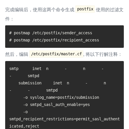
/etc/postfix/ssl/server.crt

smtpd_tls_received_header = yes

postfix
完成编辑后，使用这两个命令生成
使用的过滤文
smtpd_tls_session_cache_timeout = 3600s

件：
# postmap /etc/postfix/sender_access

/etc/postfix/master.cf
然后，编辑
, 将以下行解注释：
smtp      inet  n       -       n       -       
-       smtpd

    submission     inet  n       -       n       
-       -       smtpd

      -o syslog_name=postfix/submission

      -o smtpd_sasl_auth_enable=yes

      -o 
smtpd_recipient_restrictions=permit_sasl_authent
icated,reject
