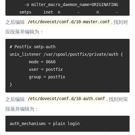
      -o milter_macro_daemon_name=ORIGINATING

    smtps     inet  n       -       n       -       
-       smtpd

/etc/dovecot/conf.d/10-master.conf
之后编辑
, 找到对
      -o syslog_name=postfix/smtps

应段落并编辑为：
      -o smtpd_sasl_auth_enable=yes

      -o 
# Postfix smtp-auth

smtpd_recipient_restrictions=permit_sasl_authent
unix_listener /var/spool/postfix/private/auth {

icated,reject

	mode = 0660

	user = postfix

	group = postfix

/etc/dovecot/conf.d/10-auth.conf
之后编辑
, 找到对应
段落并编辑为：