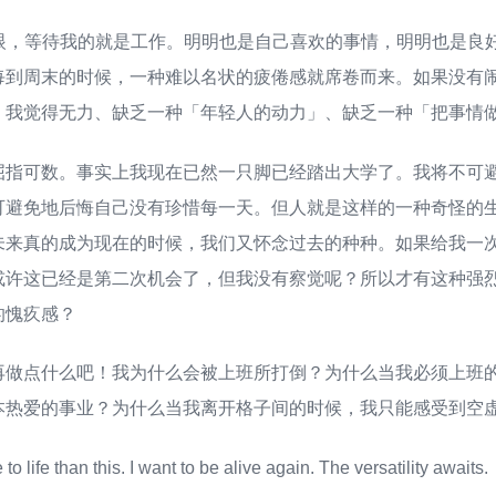
睁眼，等待我的就是工作。明明也是自己喜欢的事情，明明也是良
每到周末的时候，一种难以名状的疲倦感就席卷而来。如果没有
。我觉得无力、缺乏一种「年轻人的动力」、缺乏一种「把事情
屈指可数。事实上我现在已然一只脚已经踏出大学了。我将不可
可避免地后悔自己没有珍惜每一天。但人就是这样的一种奇怪的
未来真的成为现在的时候，我们又怀念过去的种种。如果给我一
或许这已经是第二次机会了，但我没有察觉呢？所以才有这种强
的愧疚感？
再做点什么吧！我为什么会被上班所打倒？为什么当我必须上班
本热爱的事业？为什么当我离开格子间的时候，我只能感受到空
o life than this. I want to be alive again. The versatility awaits.