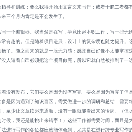
业指导和训练；要么我得开始用文言文来写作；或者干脆二者都
未来三个月内肯定是不会发生了。
己写一个编辑器。我当然是在写，毕竟比起本职工作，写一些无
非常有趣的。但是随着项目进展，设计上的复杂度也随之提升。
顺畅了。随之而来的就是一股无力感：感觉自己好像不太能掌控
于没人逼着自己必须把这个项目做完，所以它就自然被推到了一
压着没有发布，它们要么是因为没有写完；要么是因为写完了但
大多是因为遇到了知识盲区，需要做进一步的调研和总结；需要
构，至少让文章读起来通顺，没有一眼就能看出来的语病。（但
的时候，我还是能挑出来错字！）这些工作都需要时间，而且是
手法进行写作的各位都应该能体会到，尤其是在进行跨专业写作