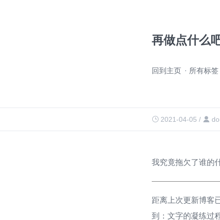
再做点什么
跳
回到主页
所有标签
过
导
航
2021-04-05
/
do
我究竟拖欠了谁的
距离上次更新博客
到：文字的凝练过