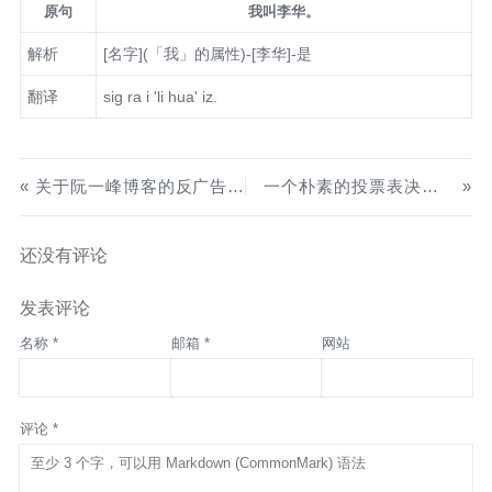
原句
我叫李华。
解析
[名字](「我」的属性)-[李华]-是
翻译
sig ra i 'li hua' iz.
关于阮一峰博客的反广告屏蔽脚本的绕过
一个朴素的投票表决的方法
还没有评论
发表评论
名称 *
邮箱 *
网站
评论 *