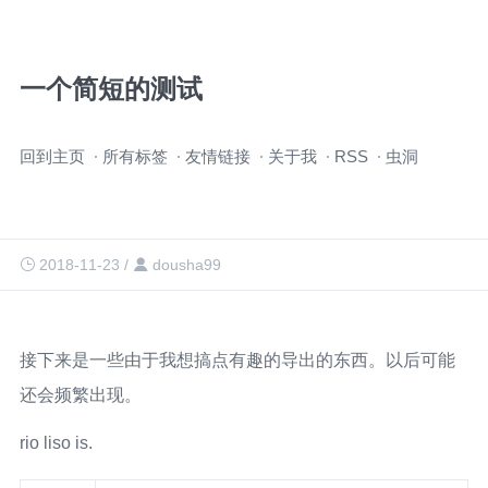
一个简短的测试
跳
回到主页
所有标签
友情链接
关于我
RSS
虫洞
过
导
航
2018-11-23
/
dousha99
接下来是一些由于我想搞点有趣的导出的东西。以后可能
还会频繁出现。
rio liso is.