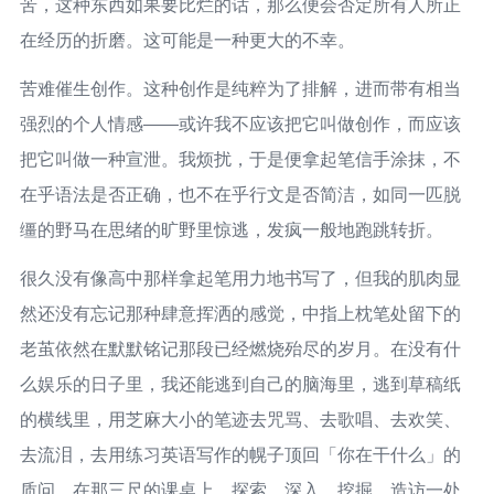
苦，这种东西如果要比烂的话，那么便会否定所有人所正
在经历的折磨。这可能是一种更大的不幸。
苦难催生创作。这种创作是纯粹为了排解，进而带有相当
强烈的个人情感——或许我不应该把它叫做创作，而应该
把它叫做一种宣泄。我烦扰，于是便拿起笔信手涂抹，不
在乎语法是否正确，也不在乎行文是否简洁，如同一匹脱
缰的野马在思绪的旷野里惊逃，发疯一般地跑跳转折。
很久没有像高中那样拿起笔用力地书写了，但我的肌肉显
然还没有忘记那种肆意挥洒的感觉，中指上枕笔处留下的
老茧依然在默默铭记那段已经燃烧殆尽的岁月。在没有什
么娱乐的日子里，我还能逃到自己的脑海里，逃到草稿纸
的横线里，用芝麻大小的笔迹去咒骂、去歌唱、去欢笑、
去流泪，去用练习英语写作的幌子顶回「你在干什么」的
质问。在那三尺的课桌上，探索、深入、挖掘，造访一处