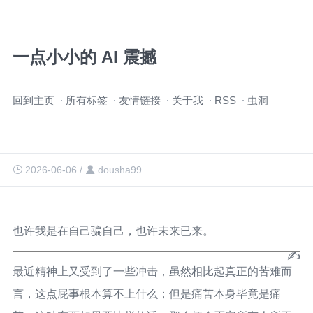
一点小小的 AI 震撼
跳
回到主页
所有标签
友情链接
关于我
RSS
虫洞
过
导
航
2026-06-06
/
dousha99
也许我是在自己骗自己，也许未来已来。
最近精神上又受到了一些冲击，虽然相比起真正的苦难而
言，这点屁事根本算不上什么；但是痛苦本身毕竟是痛