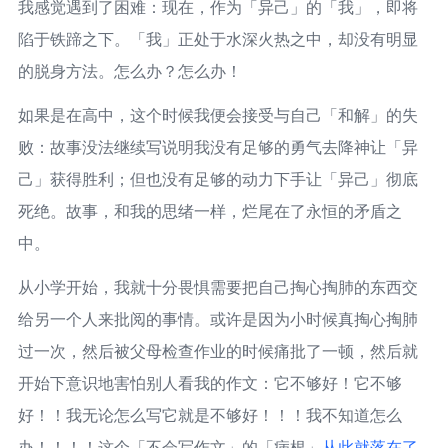
我感觉遇到了困难：现在，作为「异己」的「我」，即将
陷于铁蹄之下。「我」正处于水深火热之中，却没有明显
的脱身方法。怎么办？怎么办！
如果是在高中，这个时候我便会接受与自己「和解」的失
败：故事没法继续写说明我没有足够的勇气去降神让「异
己」获得胜利；但也没有足够的动力下手让「异己」彻底
死绝。故事，和我的思绪一样，烂尾在了永恒的矛盾之
中。
从小学开始，我就十分畏惧需要把自己掏心掏肺的东西交
给另一个人来批阅的事情。或许是因为小时候真掏心掏肺
过一次，然后被父母检查作业的时候痛批了一顿，然后就
开始下意识地害怕别人看我的作文：它不够好！它不够
好！！我无论怎么写它就是不够好！！！我不知道怎么
办！！！！这个「不会写作文」的「病根」
从此就落在了