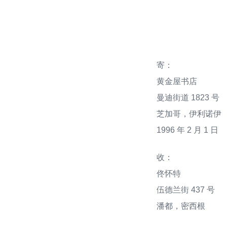
寄：
黄金屋书店
曼迪街道 1823 号
芝加哥，伊利诺伊
1996 年 2 月 1 日
收：
佟怀特
伍德兰街 437 号
潘都，密西根