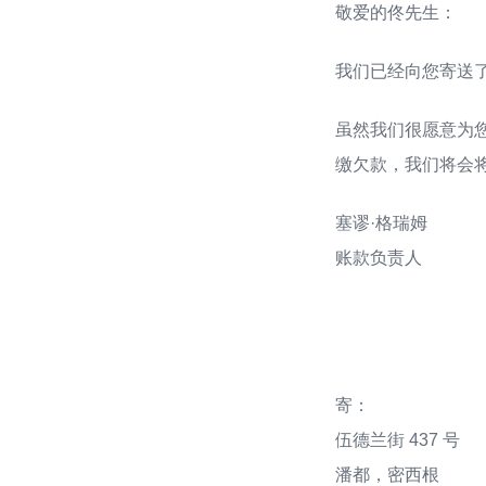
敬爱的佟先生：
我们已经向您寄送了
虽然我们很愿意为
缴欠款，我们将会
塞谬·格瑞姆
账款负责人
寄：
伍德兰街 437 号
潘都，密西根