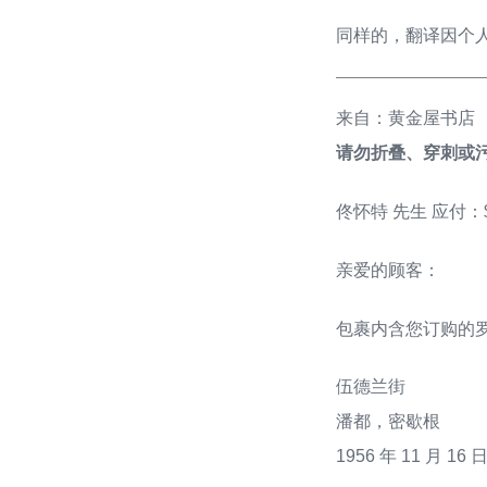
同样的，翻译因个
来自：黄金屋书店
请勿折叠、穿刺或
佟怀特 先生 应付：$4
亲爱的顾客：
包裹内含您订购的罗
伍德兰街
潘都，密歇根
1956 年 11 月 16 