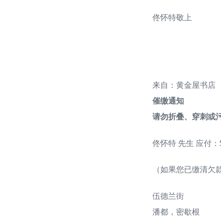
佟怀特敬上
来自：黄金屋书店
催缴通知
请勿折叠、穿刺或
佟怀特 先生 应付：
（如果您已缴清欠
伍德兰街
潘都，密歇根