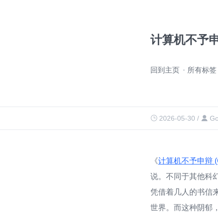
计算机不予
跳
回到主页
所有标签
过
导
航
2026-05-30
/
Go
《
计算机不予申辩 (Comp
说。不同于其他科
凭借着几人的书信来
世界。而这种阴郁