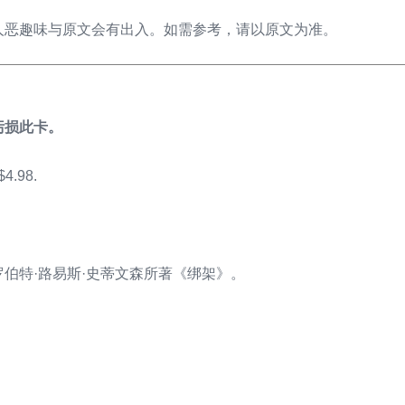
人恶趣味与原文会有出入。如需参考，请以原文为准。
污损此卡。
.98.
伯特·路易斯·史蒂文森所著《绑架》。
日