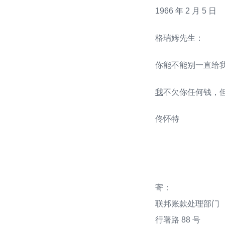
1966 年 2 月 5 日
格瑞姆先生：
你能不能别一直给
我
不欠你任何钱，
佟怀特
寄：
联邦账款处理部门
行署路 88 号