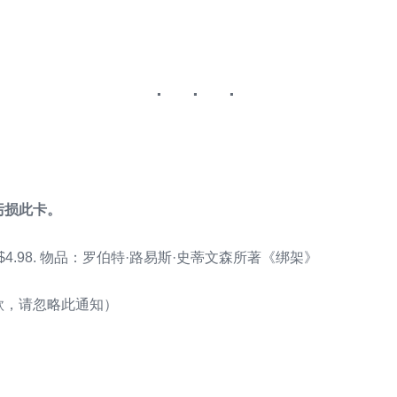
污损此卡。
$4.98. 物品：罗伯特·路易斯·史蒂文森所著《绑架》
款，请忽略此通知）