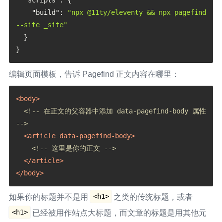
"scripts"
:
{
"build"
:
"npx @11ty/eleventy && npx pagefind 
--site _site"
}
}
编辑页面模板，告诉 Pagefind 正文内容在哪里：
<
body
>
<!-- 在正文的父容器中添加 data-pagefind-body 属性 
-->
<
article
data-pagefind-body
>
<!-- 这里是你的正文 -->
</
article
>
</
body
>
<h1>
如果你的标题并不是用
之类的传统标题，或者
<h1>
已经被用作站点大标题，而文章的标题是用其他元