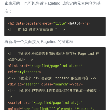
素表示的，也可以告诉 Pagefind 以给定的元素内容为基
准：
<
h2
data-pagefind-meta
=
"title"
>
Hello!
</
h2
>
<!-- 将 h2 设置为文章标题 ^ -->
再新增一个页面接入 Pagefind 的搜索框：
<!-- 下面这个样式表需要修改成你对应存放 Pagefind 样
式表的地址 -->
<
link
href
=
"/pagefind/pagefind-ui.css"
rel
=
"stylesheet"
>
<!-- 下面这个 div 会存放 Pagefind 的全部内容 -->
<
div
id
=
"search"
class
=
"search"
>
</
div
>
<!-- 下面这个脚本的地址也要跟随你的具体配置一并修改 -
->
<
script
src
=
"/pagefind/pagefind-ui.js"
onload
=
"new PagefindUI({ element: '#search', 